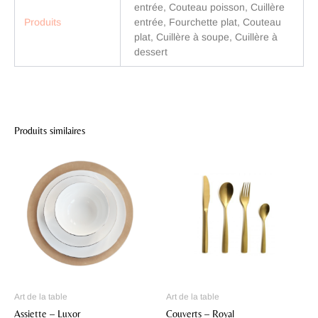
entrée, Couteau poisson, Cuillère
Produits
entrée, Fourchette plat, Couteau
plat, Cuillère à soupe, Cuillère à
dessert
Produits similaires
Ce
Ce
produit
produit
a
a
plusieurs
plusieu
variations.
variatio
Les
Les
options
options
peuvent
peuven
être
être
Art de la table
Art de la table
choisies
choisie
Assiette – Luxor
Couverts – Royal
sur
sur